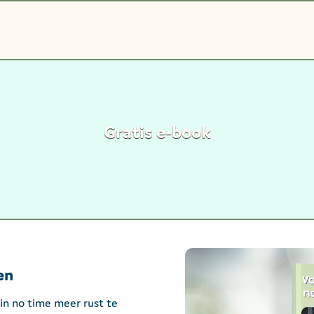
Gratis e-book
en
n no time meer rust te