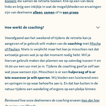
koppels
die samen de retraite boeken. Klik op een van deze
links en krijg een inkijkje in wat de mogelijkheden en ervaringen
zijn van deelname
alleen
,
samen
of in
een groep
.
Hoe werkt de coaching?
Voorafgaand aan het weekend of tijdens de retraite kan je
aangeven of je gebruik wilt maken van de
coaching
met
Mischa
of Paulien
. Niets is verplicht maar het kan je misschien net dat
extraatje geven wat je op dat moment nodig hebt. Wil je
hiervan gebruik maken dan plannen we op zaterdag tussen 11 en
16.00 uur een uur met je in. Tijdens de coaching geef je zelf aan
wat jouw wensen zijn. Misschien is er een
hulpvraag of is er
iets waarover je wilt sparren
. Wij bieden een luisterend oren
en springen in op waar behoefte aan is. En dat kan buiten in de
natuur tijdens een wandeling of ergens op een plekje binnen.
Benieuwd hoe onze deelnemers de coaching ervaren
lees dan hier
de review van Wendy