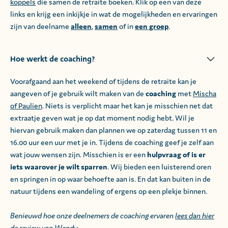
koppels
die samen de retraite boeken. Klik op een van deze
links en krijg een inkijkje in wat de mogelijkheden en ervaringen
zijn van deelname
alleen
,
samen
of in
een groep
.
Hoe werkt de coaching?
Voorafgaand aan het weekend of tijdens de retraite kan je
aangeven of je gebruik wilt maken van de
coaching
met
Mischa
of Paulien
. Niets is verplicht maar het kan je misschien net dat
extraatje geven wat je op dat moment nodig hebt. Wil je
hiervan gebruik maken dan plannen we op zaterdag tussen 11 en
16.00 uur een uur met je in. Tijdens de coaching geef je zelf aan
wat jouw wensen zijn. Misschien is er een
hulpvraag of is er
iets waarover je wilt sparren
. Wij bieden een luisterend oren
en springen in op waar behoefte aan is. En dat kan buiten in de
natuur tijdens een wandeling of ergens op een plekje binnen.
Benieuwd hoe onze deelnemers de coaching ervaren
lees dan hier
de review van Wendy