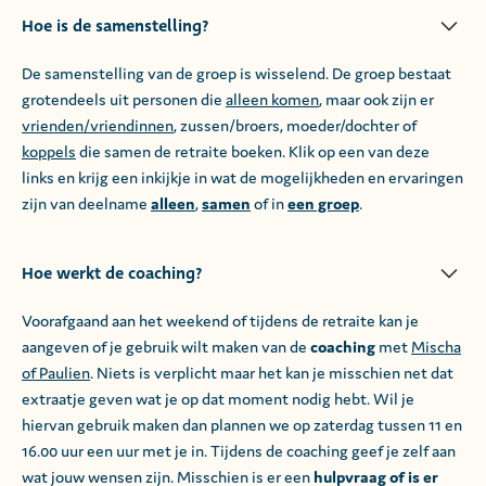
Hoe is de samenstelling?
De samenstelling van de groep is wisselend. De groep bestaat
grotendeels uit personen die
alleen komen
, maar ook zijn er
vrienden/vriendinnen
, zussen/broers, moeder/dochter of
koppels
die samen de retraite boeken. Klik op een van deze
links en krijg een inkijkje in wat de mogelijkheden en ervaringen
zijn van deelname
alleen
,
samen
of in
een groep
.
Hoe werkt de coaching?
Voorafgaand aan het weekend of tijdens de retraite kan je
aangeven of je gebruik wilt maken van de
coaching
met
Mischa
of Paulien
. Niets is verplicht maar het kan je misschien net dat
extraatje geven wat je op dat moment nodig hebt. Wil je
hiervan gebruik maken dan plannen we op zaterdag tussen 11 en
16.00 uur een uur met je in. Tijdens de coaching geef je zelf aan
wat jouw wensen zijn. Misschien is er een
hulpvraag of is er