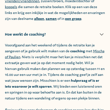
vrienden/vriendinnen
, zussen/broers, moeder/dochter of
koppels
die samen de retraite boeken. Klik op een van deze
links en krijg een inkijkje in wat de mogelijkheden en ervaringen
zijn van deelname
alleen
,
samen
of in
een groep
.
Hoe werkt de coaching?
Voorafgaand aan het weekend of tijdens de retraite kan je
aangeven of je gebruik wilt maken van de
coaching
met
Mischa
of Paulien
. Niets is verplicht maar het kan je misschien net dat
extraatje geven wat je op dat moment nodig hebt. Wil je
hiervan gebruik maken dan plannen we op zaterdag tussen 11 en
16.00 uur een uur met je in. Tijdens de coaching geef je zelf aan
wat jouw wensen zijn. Misschien is er een
hulpvraag of is er
iets waarover je wilt sparren
. Wij bieden een luisterend oren
en springen in op waar behoefte aan is. En dat kan buiten in de
natuur tijdens een wandeling of ergens op een plekje binnen.
Benieuwd hoe onze deelnemers de coaching ervaren
lees dan hier