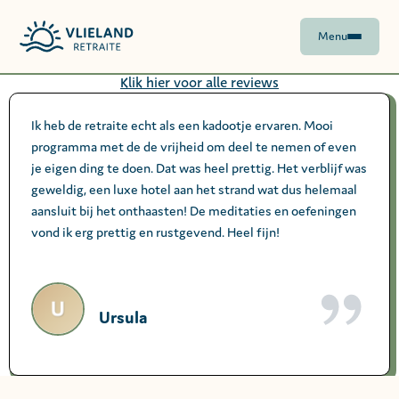
Menu
Klik hier voor alle reviews
Ik heb de retraite echt als een kadootje ervaren. Mooi
programma met de de vrijheid om deel te nemen of even
je eigen ding te doen. Dat was heel prettig. Het verblijf was
geweldig, een luxe hotel aan het strand wat dus helemaal
aansluit bij het onthaasten! De meditaties en oefeningen
vond ik erg prettig en rustgevend. Heel fijn!
Ursula