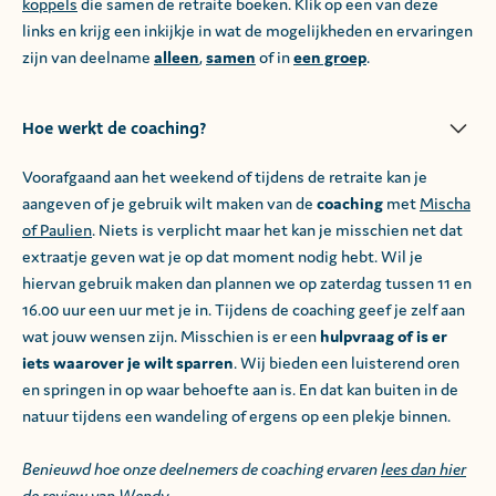
koppels
die samen de retraite boeken. Klik op een van deze
links en krijg een inkijkje in wat de mogelijkheden en ervaringen
zijn van deelname
alleen
,
samen
of in
een groep
.
Hoe werkt de coaching?
Voorafgaand aan het weekend of tijdens de retraite kan je
aangeven of je gebruik wilt maken van de
coaching
met
Mischa
of Paulien
. Niets is verplicht maar het kan je misschien net dat
extraatje geven wat je op dat moment nodig hebt. Wil je
hiervan gebruik maken dan plannen we op zaterdag tussen 11 en
16.00 uur een uur met je in. Tijdens de coaching geef je zelf aan
wat jouw wensen zijn. Misschien is er een
hulpvraag of is er
iets waarover je wilt sparren
. Wij bieden een luisterend oren
en springen in op waar behoefte aan is. En dat kan buiten in de
natuur tijdens een wandeling of ergens op een plekje binnen.
Benieuwd hoe onze deelnemers de coaching ervaren
lees dan hier
de review van Wendy