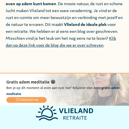
even op adem kunt komen
. De mooie natuur, de rust en schone
lucht maken Vlieland tot een ware verademing. Je vind er de
rust en ruimte om meer bewustzijn en verbinding met jezelf en
de natuur te ervaren. Dit maakt
Vlieland de ideale plek
voor
een retraite. We hebben er al eens een blog over geschreven.
Misschien vind je het leuk om het nog eens na te lezen?
Klik
dan op deze link voor de blog die we er over schreven
.
Gratis adem meditatie 🤩
gratis
adem
Ben je op dít moment al even aan rust toe? Beluister dan deze
meditatie
.
👉🏻 beluister nu