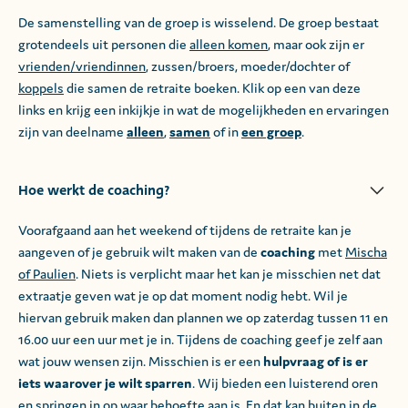
De samenstelling van de groep is wisselend. De groep bestaat
grotendeels uit personen die
alleen komen
, maar ook zijn er
vrienden/vriendinnen
, zussen/broers, moeder/dochter of
koppels
die samen de retraite boeken. Klik op een van deze
links en krijg een inkijkje in wat de mogelijkheden en ervaringen
zijn van deelname
alleen
,
samen
of in
een groep
.
Hoe werkt de coaching?
Voorafgaand aan het weekend of tijdens de retraite kan je
aangeven of je gebruik wilt maken van de
coaching
met
Mischa
of Paulien
. Niets is verplicht maar het kan je misschien net dat
extraatje geven wat je op dat moment nodig hebt. Wil je
hiervan gebruik maken dan plannen we op zaterdag tussen 11 en
16.00 uur een uur met je in. Tijdens de coaching geef je zelf aan
wat jouw wensen zijn. Misschien is er een
hulpvraag of is er
iets waarover je wilt sparren
. Wij bieden een luisterend oren
en springen in op waar behoefte aan is. En dat kan buiten in de