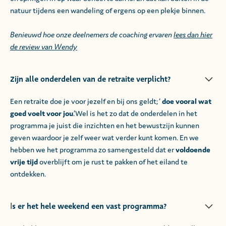
natuur tijdens een wandeling of ergens op een plekje binnen.
Benieuwd hoe onze deelnemers de coaching ervaren
lees dan hier
de review van Wendy
Zijn alle onderdelen van de retraite verplicht?
Een retraite doe je voor jezelf en bij ons geldt; ‘
doe vooral wat
goed voelt voor jou
.’Wel is het zo dat de onderdelen in het
programma je juist die inzichten en het bewustzijn kunnen
geven waardoor je zelf weer wat verder kunt komen. En we
hebben we het programma zo samengesteld dat er
voldoende
vrije tijd
overblijft om je rust te pakken of het eiland te
ontdekken.
s er het hele weekend een vast programma?
I