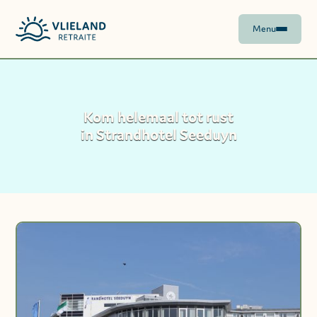
Menu
Kom helemaal tot rust
in Strandhotel Seeduyn