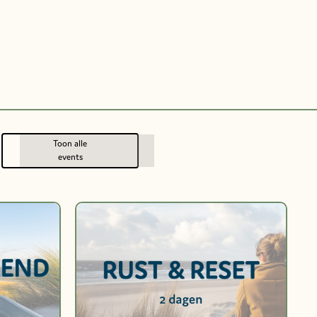
Toon alle
events