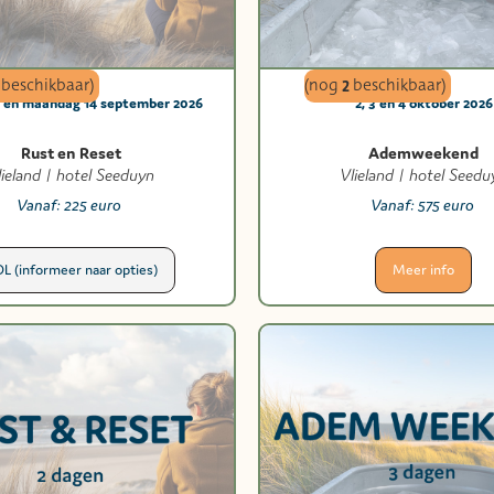
beschikbaar)
(nog
2
beschikbaar)
3 en maandag 14 september 2026
2, 3 en 4 oktober 2026
Rust en Reset
Ademweekend
lieland | hotel Seeduyn
Vlieland | hotel Seedu
Vanaf:
225 euro
Vanaf:
575 euro
L (informeer naar opties)
Meer info