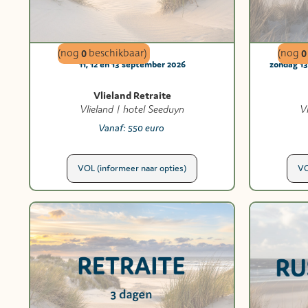
(nog
0
beschikbaar)
(nog
0
11, 12 en 13 september 2026
zondag 1
Vlieland Retraite
Vlieland | hotel Seeduyn
V
Vanaf:
550 euro
VOL (informeer naar opties)
VO