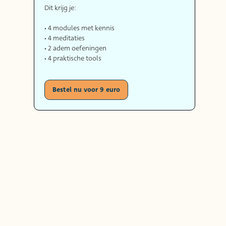
Dit krijg je:
• 4 modules met kennis
• 4 meditaties
• 2 adem oefeningen
• 4 praktische tools
Bestel nu voor 9 euro