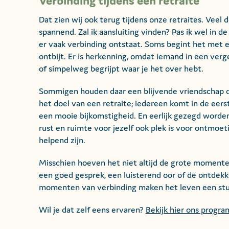
Verbinding tijdens een retraite
Dat zien wij ook terug tijdens onze retraites. Veel
spannend. Zal ik aansluiting vinden? Pas ik wel in d
er vaak verbinding ontstaat. Soms begint het met ee
ontbijt. Er is herkenning, omdat iemand in een verge
of simpelweg begrijpt waar je het over hebt.
Sommigen houden daar een blijvende vriendschap of 
het doel van een retraite; iedereen komt in de eerst
een mooie bijkomstigheid. En eerlijk gezegd worden wi
rust en ruimte voor jezelf ook plek is voor ontmoet
helpend zijn.
Misschien hoeven het niet altijd de grote momenten
een goed gesprek, een luisterend oor of de ontdekkin
momenten van verbinding maken het leven een stukj
Wil je dat zelf eens ervaren?
Bekijk hier ons progr