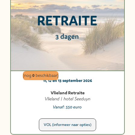
0
(nog
beschikbaar)
11, 12 en 13 september 2026
Vlieland Retraite
Vlieland | hotel Seeduyn
Vanaf:
550 euro
VOL (informeer naar opties)