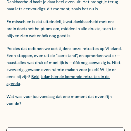
Dankbaarheid haalt je daar heel even uit. Het brengt je terug
naar iets eenvoudigs: dit moment, zoals het nu is.
En misschien is dat uiteindelijk wat dankbaarheid met ons
brein doet: het helpt ons om, midden in alle drukte, toch te
blijven zien wat er óók nog goed is.
Precies dat oefenen we ook tijdens onze retraites op Vlieland.
Even stoppen, even uit de "aan-stand", en opmerken wat er —
naast alles wat druk of moeilijk is — óók nog aanwezig is. Niet
zweverig, gewoon even ruimte maken voor jezelf. Wil je er
eens bij zijn?
Bekijk dan hier de komende retraites in de
agenda
.
Wat was voor jou vandaag dat ene moment dat even fijn
voelde?