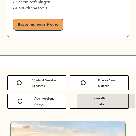
• 2 adem oefeningen
• 4 praktische tools
Bestel nu voor 9 euro
Vlieland Retraite
Rust en Reset
(3 dagen)
(2 dagen)
Toon alle
Ademweekend
(3 dagen)
events