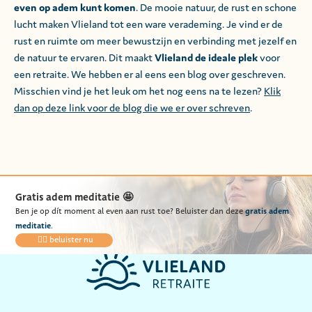
even op adem kunt komen
. De mooie natuur, de rust en schone
lucht maken Vlieland tot een ware verademing. Je vind er de
rust en ruimte om meer bewustzijn en verbinding met jezelf en
de natuur te ervaren. Dit maakt
Vlieland de ideale plek
voor
een retraite. We hebben er al eens een blog over geschreven.
Misschien vind je het leuk om het nog eens na te lezen?
Klik
dan op deze link voor de blog die we er over schreven
.
Gratis adem meditatie 🤩
gratis
adem
Ben je op dít moment al even aan rust toe? Beluister dan deze
meditatie
.
👉🏻 beluister nu