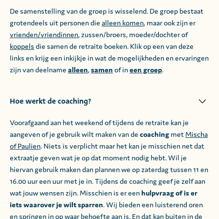
De samenstelling van de groep is wisselend. De groep bestaat
grotendeels uit personen die
alleen komen
, maar ook zijn er
vrienden/vriendinnen
, zussen/broers, moeder/dochter of
koppels
die samen de retraite boeken. Klik op een van deze
links en krijg een inkijkje in wat de mogelijkheden en ervaringen
zijn van deelname
alleen
,
samen
of in
een groep
.
Hoe werkt de coaching?
Voorafgaand aan het weekend of tijdens de retraite kan je
aangeven of je gebruik wilt maken van de
coaching
met
Mischa
of Paulien
. Niets is verplicht maar het kan je misschien net dat
extraatje geven wat je op dat moment nodig hebt. Wil je
hiervan gebruik maken dan plannen we op zaterdag tussen 11 en
16.00 uur een uur met je in. Tijdens de coaching geef je zelf aan
wat jouw wensen zijn. Misschien is er een
hulpvraag of is er
iets waarover je wilt sparren
. Wij bieden een luisterend oren
en springen in op waar behoefte aan is. En dat kan buiten in de