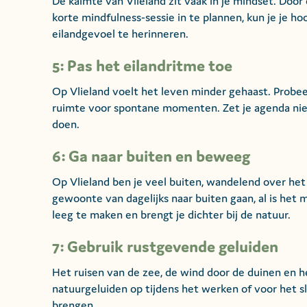
De kalmte van Vlieland zit vaak in je mindset. Doo
korte mindfulness-sessie in te plannen, kun je je h
eilandgevoel te herinneren.
5: Pas het eilandritme toe
Op Vlieland voelt het leven minder gehaast. Probeer 
ruimte voor spontane momenten. Zet je agenda nie
doen.
6: Ga naar buiten en beweeg
Op Vlieland ben je veel buiten, wandelend over het
gewoonte van dagelijks naar buiten gaan, al is het m
leeg te maken en brengt je dichter bij de natuur.
7: Gebruik rustgevende geluiden
Het ruisen van de zee, de wind door de duinen en h
natuurgeluiden op tijdens het werken of voor het s
brengen.