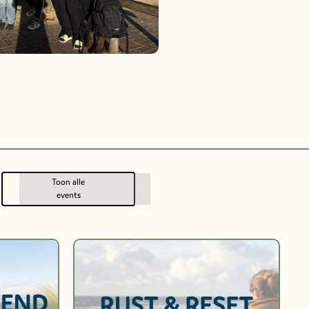
Toon alle
events