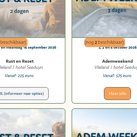
beschikbaar)
(nog
2
beschikbaar)
3 en maandag 14 september 2026
2, 3 en 4 oktober 2026
Rust en Reset
Ademweekend
lieland | hotel Seeduyn
Vlieland | hotel Seedu
Vanaf:
225 euro
Vanaf:
575 euro
L (informeer naar opties)
Meer info