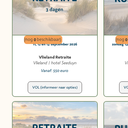
(nog
0
beschikbaar)
(nog
0
11, 12 en 13 september 2026
zondag 1
Vlieland Retraite
Vlieland | hotel Seeduyn
V
Vanaf:
550 euro
VOL (informeer naar opties)
VO