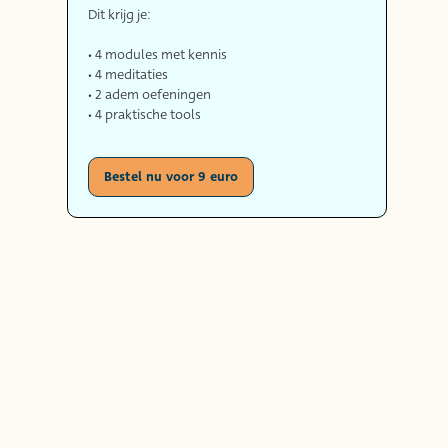
Dit krijg je:
• 4 modules met kennis
• 4 meditaties
• 2 adem oefeningen
• 4 praktische tools
Bestel nu voor 9 euro