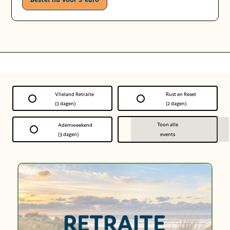
Vlieland Retraite
Rust en Reset
(3 dagen)
(2 dagen)
Toon alle
Ademweekend
(3 dagen)
events