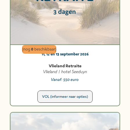
0
(nog
beschikbaar)
11, 12 en 13 september 2026
Vlieland Retraite
Vlieland | hotel Seeduyn
Vanaf:
550 euro
VOL (informeer naar opties)